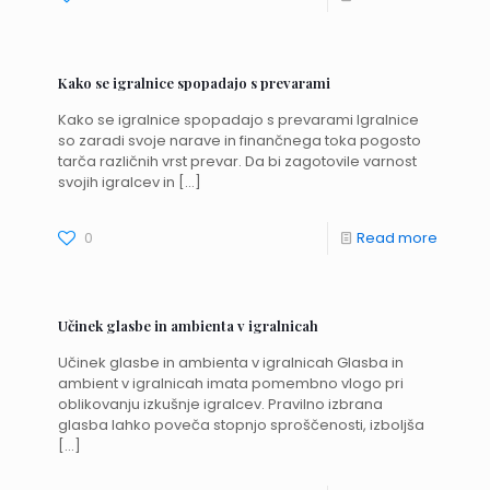
Kako se igralnice spopadajo s prevarami
Kako se igralnice spopadajo s prevarami Igralnice
so zaradi svoje narave in finančnega toka pogosto
tarča različnih vrst prevar. Da bi zagotovile varnost
svojih igralcev in
[…]
0
Read more
Učinek glasbe in ambienta v igralnicah
Učinek glasbe in ambienta v igralnicah Glasba in
ambient v igralnicah imata pomembno vlogo pri
oblikovanju izkušnje igralcev. Pravilno izbrana
glasba lahko poveča stopnjo sproščenosti, izboljša
[…]