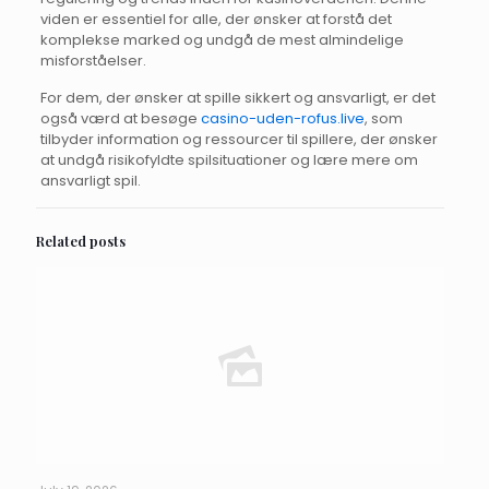
viden er essentiel for alle, der ønsker at forstå det
komplekse marked og undgå de mest almindelige
misforståelser.
For dem, der ønsker at spille sikkert og ansvarligt, er det
også værd at besøge
casino-uden-rofus.live
, som
tilbyder information og ressourcer til spillere, der ønsker
at undgå risikofyldte spilsituationer og lære mere om
ansvarligt spil.
Related posts